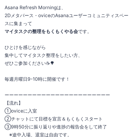
Asana Refresh Morningは、
2Dメタバース・oviceのAsanaユーザーコミュニティスペー
スに集まって
マイタスクの整理をもくもくやる会
です。
ひとけを感じながら
集中してマイタスク整理をしたい方、
ぜひご参加ください☕🌳
毎週月曜日9-10時に開催です！
ーーーーーーーーーーーーーーーーーーーーーーー
【流れ】
①oviceに入室
②チャットにて目標を宣言＆もくもくスタート
③9時50分に振り返りや進捗の報告会をして終了
※途中入場、退室は自由です。