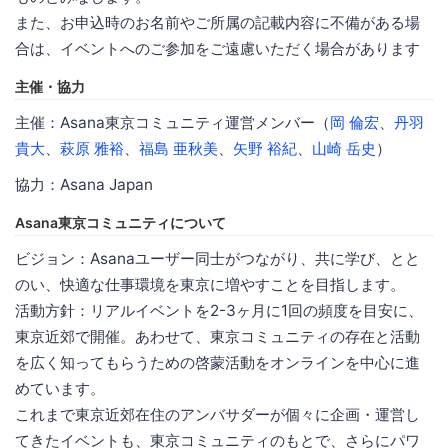
また、お申込時のお名前やご所属の記載内容に不備がある場
合は、イベントへのご参加をご遠慮いただく場合があります
主催・協力
主催：Asana東京コミュニティ運営メンバー（
岡 倫宏
、
丹羽
貴大
、
萩原 雅裕
、
福島 亜秋美
、
矢野 裕紀
、
山崎 岳史
）
協力：Asana Japan
Asana東京コミュニティについて
ビジョン：Asanaユーザー同士がつながり、共に学び、とと
のい、快適な仕事環境を東京に増やすことを目指します。
活動方針：リアルイベントを2-3ヶ月に1回の頻度を目安に、
東京近郊で開催。あわせて、東京コミュニティの存在と活動
を広く知ってもらうための啓蒙活動をオンラインを中心に進
めています。
これまで東京近郊在住のアンバサダーが個々に企画・運営し
てきたイベントも、東京コミュニティのもとで、さらにパワ