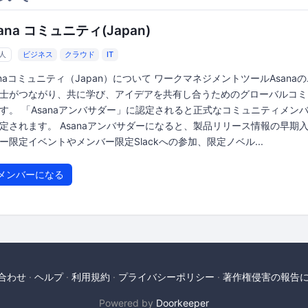
ana コミュニティ(Japan)
7人
ビジネス
クラウド
IT
anaコミュニティ（Japan）について ワークマネジメントツールAsana
士がつながり、共に学び、アイデアを共有し合うためのグローバルコミ
す。 「Asanaアンバサダー」に認定されると正式なコミュニティメン
定されます。 Asanaアンバサダーになると、製品リリース情報の早期
ー限定イベントやメンバー限定Slackへの参加、限定ノベル...
メンバーになる
合わせ
ヘルプ
利用規約
プライバシーポリシー
著作権侵害の報告
Powered by
Doorkeeper