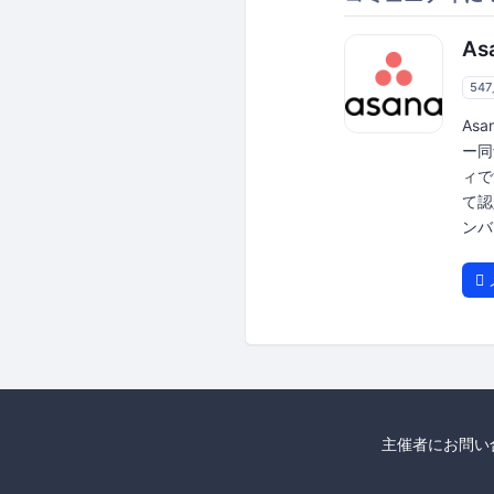
As
54
As
ー同
ィで
て認
ンバ
主催者にお問い