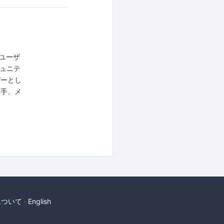
のユーザ
ュニテ
バーとし
入手、メ
について
English