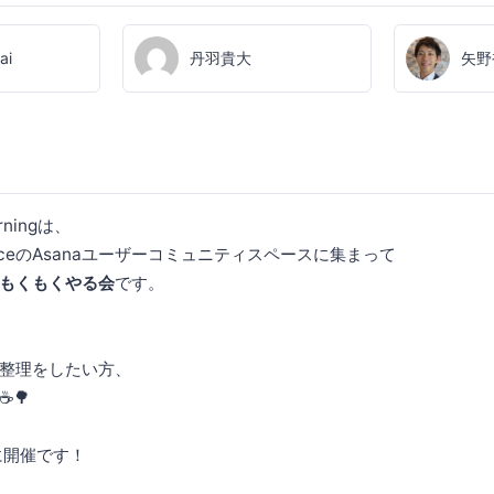
ai
丹羽貴大
矢野
orningは、
iceのAsanaユーザーコミュニティスペースに集まって
もくもくやる会
です。
整理をしたい方、
🌳
に開催です！