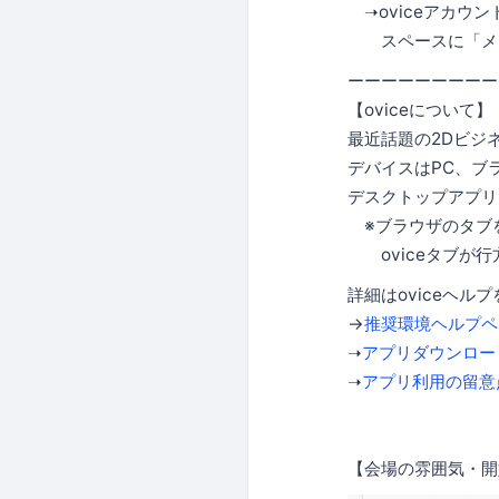
➝oviceアカウ
スペースに「メン
ーーーーーーーーー
【oviceについて】
最近話題の2Dビジ
デバイスはPC、ブラ
デスクトップアプリ
※ブラウザのタブ
oviceタブが行
詳細はoviceヘル
→
推奨環境ヘルプペ
➝
アプリダウンロー
➝
アプリ利用の留意
【会場の雰囲気・開